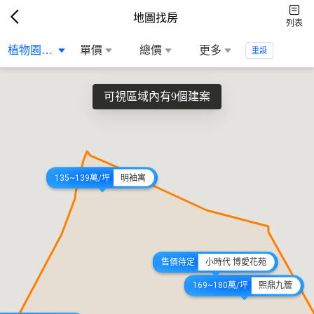
地圖找房
列表
植物園生活圈
單價
總價
更多
重設
可視區域內有9個建案
135~139萬/坪
明袖寓
售價待定
小時代 博愛花苑
169~180萬/坪
熙鼎九簷