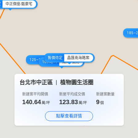
定
中正傑座-甄豪宅
185~
售價待定
晶匯南海路案
125~135萬/坪
南海敘
105萬/坪
南海1號苑
台北市中正區
植物園生活圈
100萬/坪
國雄中正
新建案平均開價
新屋平均成交價
新建案數量
140.64
123.83
9
萬/坪
萬/坪
個
點擊查看詳情