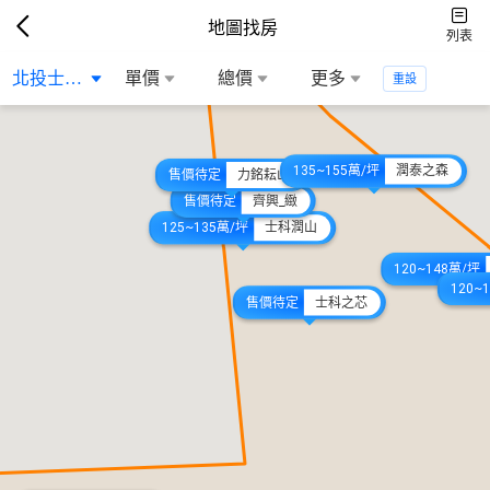
地圖找房
列表
北投士林科技...
單價
總價
更多
重設
135~155萬/坪
潤泰之森
售價待定
力銘耘山
售價待定
齊興_緻
125~135萬/坪
士科潤山
120~148萬/坪
120~
售價待定
士科之芯