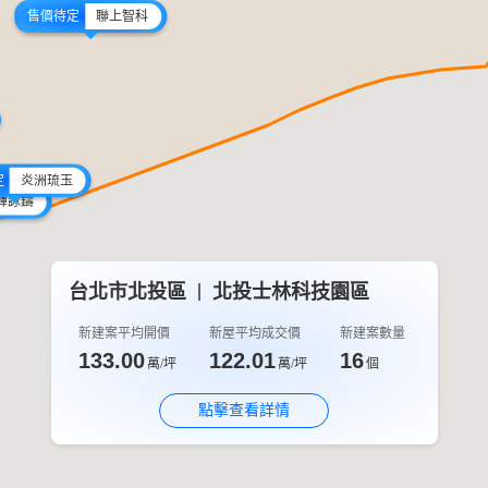
售價待定
聯上智科
定
炎洲琉玉
輝詠鑄
台北市北投區
北投士林科技園區
新建案平均開價
新屋平均成交價
新建案數量
133.00
122.01
16
萬/坪
萬/坪
個
點擊查看詳情