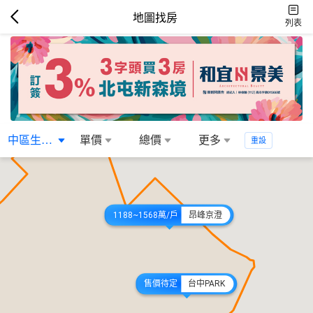
地圖找房
列表
中區生活圈
單價
總價
更多
重設
1188~1568萬/戶
昂峰京澄
售價待定
台中PARK