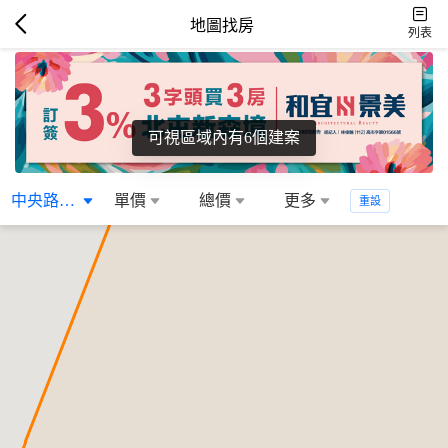
地圖找房
列表
可視區域內有6個建案
中央路生活圈
單價
總價
更多
重設