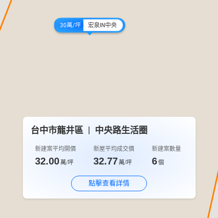
30萬/坪
宏泉IN中央
台中市龍井區
中央路生活圈
1288萬/戶
新觀序
新建案平均開價
新屋平均成交價
新建案數量
32.00
32.77
6
萬/坪
萬/坪
個
點擊查看詳情
1398萬/戶
築真心