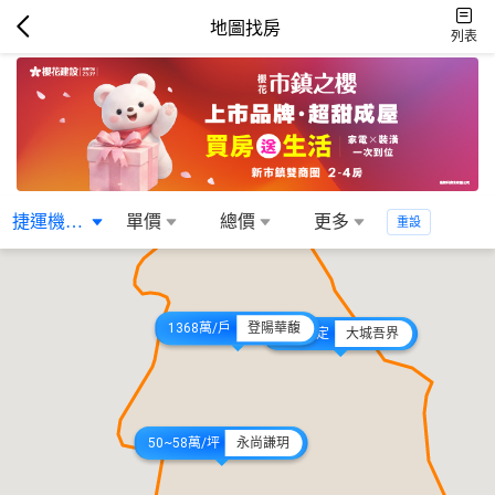
地圖找房
列表
售價待定
登陽華境
51~60萬/坪
金林梧境
捷運機廠重劃...
單價
總價
更多
重設
1368萬/戶
登陽華馥
售價待定
大城吾界
50~58萬/坪
永尚謙玥