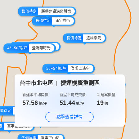
售價待定
勝華建設溝背段案
售價待定
漢宇雲衍
售價待定
遠雄樂元
售價待定
鉅虹映一彎綠
46~50萬/坪
登陽釀時光
50~54萬/坪
登陽上清宇
55~68萬/坪
遠雄敦富
台中市北屯區
捷運機廠重劃區
48~60萬/坪
浩瀚創立方4x4
售價待定
大城光年
新建案平均開價
新屋平均成交價
新建案數量
57.56
51.44
19
萬/坪
萬/坪
個
售價待定
浩瀚景立方-層峰區
點擊查看詳情
49~56萬/坪
浩瀚景立方-菁英區
售價待定
松竹敦富
定
富宇鉑金大苑
售價待定
富宇琚山境