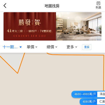
地圖找房
列表
十一期重劃區
單價
總價
更多
重設
4600~4980萬/戶
淳
4080萬/戶
仁美