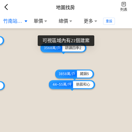
地圖找房
列表
竹南站前生活...
單價
總價
更多
重設
可視區域內有21個建案
3568萬/戶
耕讀四季2
3858萬/戶
藏韻5
44~55萬/坪
朋晨和心