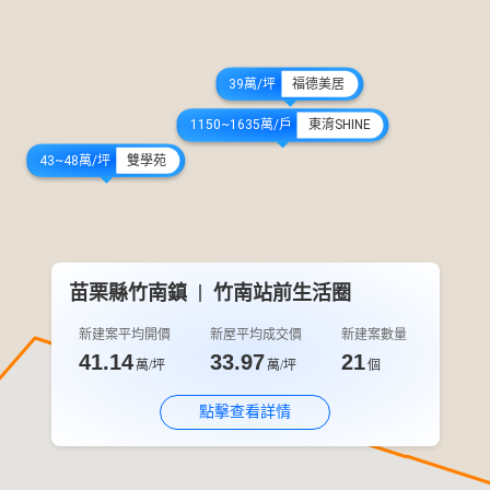
39萬/坪
福德美居
1150~1635萬/戶
東淯SHINE
43~48萬/坪
雙學苑
苗栗縣竹南鎮
竹南站前生活圈
新建案平均開價
新屋平均成交價
新建案數量
41.14
33.97
21
萬/坪
萬/坪
個
點擊查看詳情