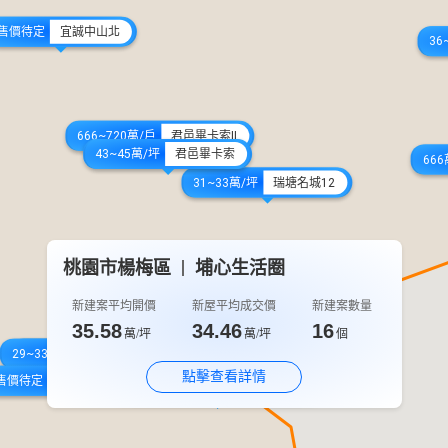
售價待定
宜誠中山北
36
666~720萬/戶
君邑畢卡索Ⅱ
43~45萬/坪
君邑畢卡索
666
31~33萬/坪
瑞塘名城12
桃園市楊梅區
埔心生活圈
37萬/坪
笙鋐耘翠
新建案平均開價
新屋平均成交價
新建案數量
35.58
34.46
16
萬/坪
萬/坪
個
29~33萬/坪
33萬/坪
慶升森·森品
楊梅新天地
點擊查看詳情
售價待定
慶盛建設頭重溪段案
32萬/坪
34萬/坪
國堅經典名品-電梯公寓區
國堅經典名品-透天區