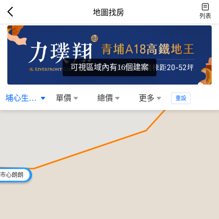
地圖找房
列表
可視區域內有16個建案
埔心生活圈
單價
總價
更多
重設
市心朗朗