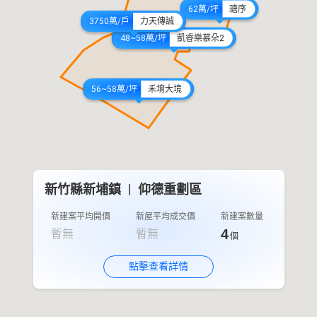
62萬/坪
瑭序
3750萬/戶
力天傳誠
48~58萬/坪
凱睿樂慕朵2
56~58萬/坪
禾堉大境
新竹縣新埔鎮
仰德重劃區
新建案平均開價
新屋平均成交價
新建案數量
4
暫無
暫無
個
點擊查看詳情