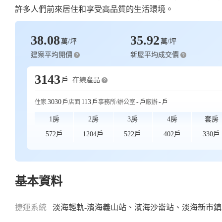
許多人們前來居住和享受高品質的生活環境。
38.08
35.92
萬/坪
萬/坪
建案平均開價
新屋平均成交價
3143
在線產品
戶
3030
113
-
-
住家
戶
店面
戶
事務所/辦公室
戶
廠辦
戶
3
1房
2房
3房
4房
套房
售
572戶
1204戶
522戶
402戶
330戶
基本資料
捷運系統
淡海輕軌-濱海義山站、濱海沙崙站、淡海新市