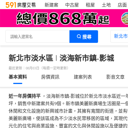
新建案
中古屋
租屋
土地
店面
新北市
搜尋
新北市淡水區
淡海新市鎮-影城
最近更新：08月03日（每週一定時更新）
基本資料
房價資訊
建案列表
影音文章
近一年房價持平
，淡海新市鎮-影城位於新北市淡水區近一年成
坪，銷售中新建案共有9個。新市鎮美麗新廣場生活圈是一
休閒和文化設施的新興城市計畫，其擁有寬闊的街道，並有
美麗新廣場，使該區成為不少淡水民眾移居的區域，其現代
元化的住宅與商業設施、豐富的文化與休閒設施以及便捷的