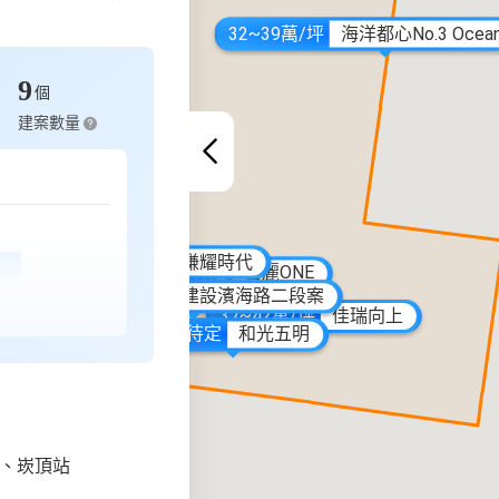
32~39萬/坪
海洋都心No.3 Ocean 
9
個
建案數量
2~35萬/坪
售價待定
合康植芯
和光富邑
售價待定
合謙耀時代
售價待定
富麗ONE
價待定
合謙劃時代
售價待定
合新建設濱海路二段案
37~42萬/坪
佳瑞向上
售價待定
和光五明
鎮、崁頂站