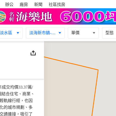
辦公
廠房
新聞
社區找房
淡水區
淡海新市鎮-影城
單價
型態
交均價33.37萬/
個結合住宅、商業、
輕軌線行經，也因
化的城市規劃、多
交通連接，吸引了