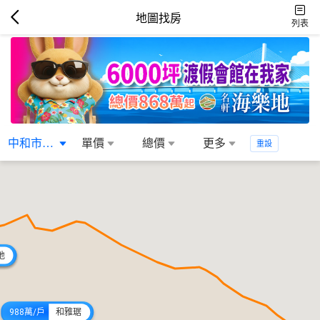
地圖找房
列表
中和市區生活...
單價
總價
更多
重設
地
地
988萬/戶
和雅琚