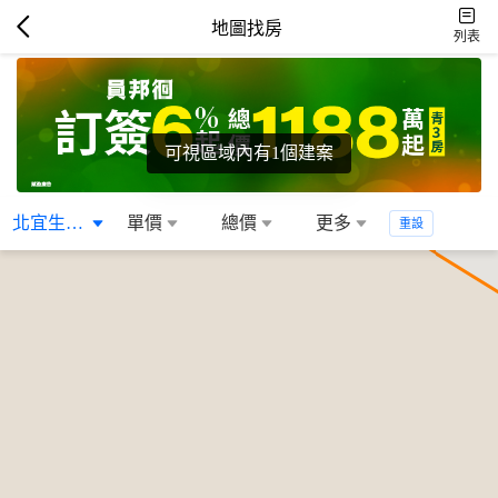
地圖找房
列表
可視區域內有1個建案
北宜生活圈
單價
總價
更多
重設