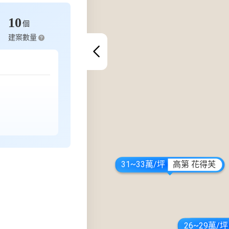
10
個
建案數量
31~33萬/坪
高第 花得芙
26~29萬/坪
26~27萬/