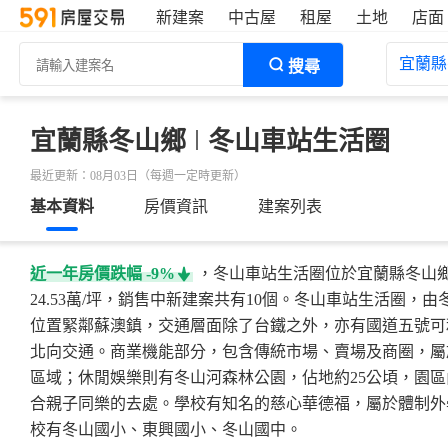
新建案
中古屋
租屋
土地
店面
宜蘭縣
搜尋
宜蘭縣冬山鄉
冬山車站生活圈
最近更新：08月03日（每週一定時更新）
基本資料
房價資訊
建案列表
近一年房價跌幅
-9%
，冬山車站生活圈位於宜蘭縣冬山
24.53萬/坪，銷售中新建案共有10個。冬山車站生活圈，
位置緊鄰蘇澳鎮，交通層面除了台鐵之外，亦有國道五號可
北向交通。商業機能部分，包含傳統市場、賣場及商圈，屬
區域；休閒娛樂則有冬山河森林公園，佔地約25公頃，園
合親子同樂的去處。學校有知名的慈心華德福，屬於體制外
校有冬山國小、東興國小、冬山國中。