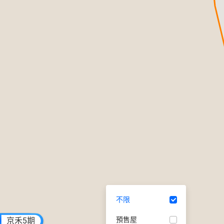
不限
預售屋
坪
京禾5期
和寓