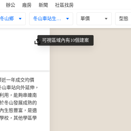
辦公
廠房
新聞
社區找房
冬山鄉
冬山車站生活圈
單價
型態
可視區域內有10個建案
鄉近一年成交均價
由冬山車站向外延伸，
利用，能夠串連南
於冬山發展成熟的
區內生態豐富，是適
學校，其他學區學