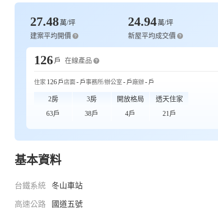
27.48
24.94
萬/坪
萬/坪
建案平均開價
新屋平均成交價
126
在線產品
戶
126
-
-
-
住家
戶
店面
戶
事務所/辦公室
戶
廠辦
戶
2房
3房
開放格局
透天住家
63戶
38戶
4戶
21戶
基本資料
台鐵系統
冬山車站
高速公路
國道五號