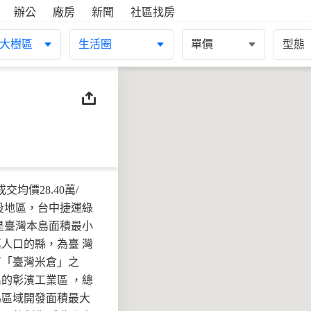
辦公
廠房
新聞
社區找房
大樹區
生活圈
單價
型態
均價28.40萬/
投地區，台中捷運綠
是臺灣本島面積最小
人口的縣，為臺 灣
有「臺灣米倉」之
的彰濱工業區 ，總
為區域開發面積最大