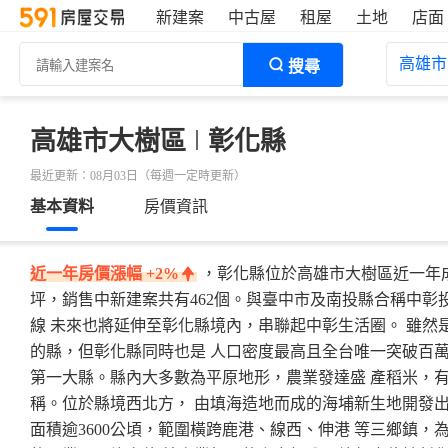
新建案
中古屋
租屋
土地
店面
高雄市
搜尋
高雄市大樹區
彰化縣
最近更新：08月03日（每週一定時更新）
基本資料
房價資訊
近一年房價漲幅
+2%
，彰化縣位於高雄市大樹區近一年成交
坪，銷售中新建案共有462個。與臺中市及南投縣合稱中彰
線 未來也將延伸至彰化縣境內，串聯起中彰生活圈。 雖然
的縣，但彰化縣同時也是 人口密度最高且全台唯一突破百萬
第一大縣。縣內大多數為平原地形，農業發達盛 產稻米，
稱。位於縣境西北方， 由填海造地而成的海埔新生地開發出
面積逾3600公頃，範圍橫跨鹿港、線西、伸港 等三鄉鎮，