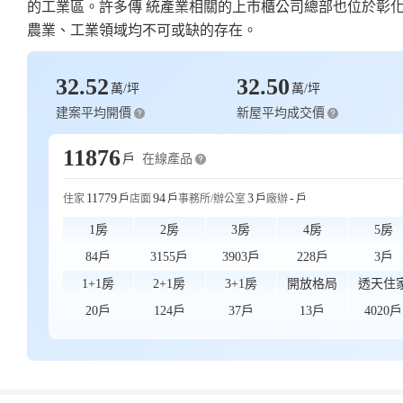
的工業區。許多傳 統產業相關的上市櫃公司總部也位於彰化
農業、工業領域均不可或缺的存在。
32.52
32.50
萬/坪
萬/坪
建案平均開價
新屋平均成交價
11876
在線產品
戶
11779
94
3
-
住家
戶
店面
戶
事務所/辦公室
戶
廠辦
戶
1房
2房
3房
4房
5房
84戶
3155戶
3903戶
228戶
3戶
1+1房
2+1房
3+1房
開放格局
透天住
20戶
124戶
37戶
13戶
4020戶