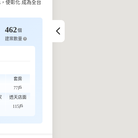
，使彰化 成為全台
462
個
建案數量
套房
77戶
家
透天店面
115戶