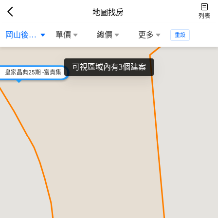
地圖找房
列表
6680萬/戶
富貴瓏宸
岡山後站生活...
單價
總價
更多
重設
可視區域內有3個建案
皇家晶典25期 -富貴集