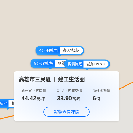
40~44萬/坪
鑫天地2期
50~58萬/坪
丽閣
售價待定
城揚Twin S
高雄市三民區
建工生活圈
新建案平均開價
新屋平均成交價
新建案數量
44.42
38.90
6
萬/坪
萬/坪
個
萬/坪
和築豐彩
點擊查看詳情