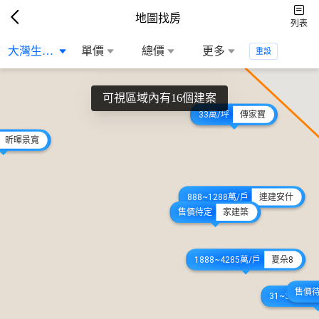
地圖找房
列表
大灣生活圈
單價
總價
更多
重設
可視區域內有16個建案
33萬/坪
傳家寶
昕暉景寬
888~1288萬/戶
連建安什
售價待定
家建築
1888~4285萬/戶
夏朵8
售價
31~39萬/坪