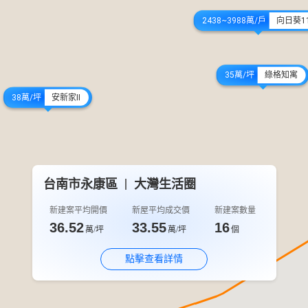
2438~3988萬/戶
向日葵1
35萬/坪
綠格知寓
38萬/坪
安新家II
台南市永康區
大灣生活圈
28~34萬/坪
光這裏
4880萬/戶
築理想3
800~900萬/戶
鄰語堂5
新建案平均開價
新屋平均成交價
新建案數量
36.52
33.55
16
萬/坪
萬/坪
個
點擊查看詳情