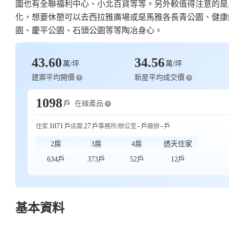
圍也有全聯福利中心、小北百貨等等。另外較值得注意的是
化，想要休憩可以去西拉雅廣場或是馬雅各長青公園、健康
園、慶平公園、石頭公園等等陶冶身心。
售價待
31~38萬
43.60
34.56
萬/坪
萬/坪
建案平均開價
新屋平均成交價
1098
在線產品
戶
1071
27
-
-
住家
戶
店面
戶
事務所/辦公室
戶
廠辦
戶
2房
3房
4房
透天住家
634戶
373戶
52戶
12戶
4500~5500萬/
基本資料