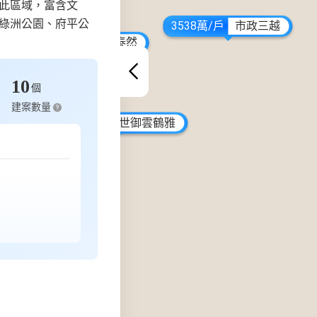
此區域，富含文
綠洲公園、府平公
3538萬/戶
市政三越
售價待定
景泰然
定
DAC²
/坪
市政大道
10
個
建案數量
7500萬/戶
世御雲鶴雅
售價待定
臻藏詠潤
戶
安平里城