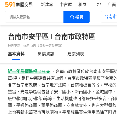
新建案
中古屋
租屋
土地
店面
台南市
搜尋
台南市安平區
台南市政特區
最近更新：08月03日（每週一定時更新）
基本資料
房價資訊
建案列表
近一年房價跌幅
-5%
，台南市政特區位於台南市安平區近一
46~56萬/坪
華平
萬/坪，銷售中新建案共有10個。台南市政特區聚集了台南
含了台南市政府、台南地方法院、台南地檢署等等，學校的
豐富，光是學區就包含了安平國小、新南國小、金城國中、
級中學(國民小學部)等等。生活機能也可謂是多采多姿，商
圈、平通路商圈、華平路商圈，商家林立外，也有大型餐飲
上也有新永華夜市可以購物。平常想採買生活用品除了附近