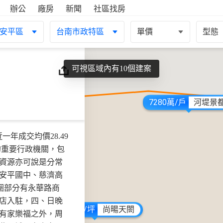
辦公
廠房
新聞
社區找房
安平區
台南市政特區
單價
型態
可視區域內有10個建案
7280萬/戶
河堤景
年成交均價28.49
深見
的重要行政機關，包
資源亦可說是分常
安平國中、慈濟高
圈部分有永華路商
店入駐，四、日晚
47~50萬/坪
尚暘天閤
有家樂福之外，周