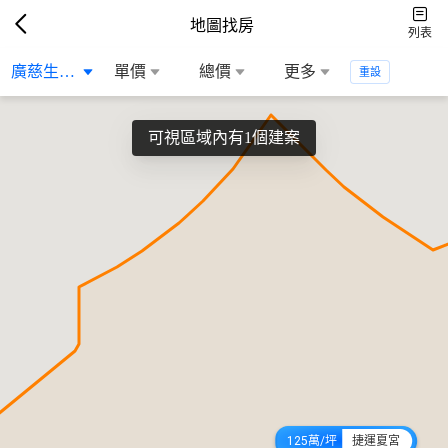
地圖找房
列表
廣慈生活圈
單價
總價
更多
重設
可視區域內有1個建案
125萬/坪
捷運夏宮