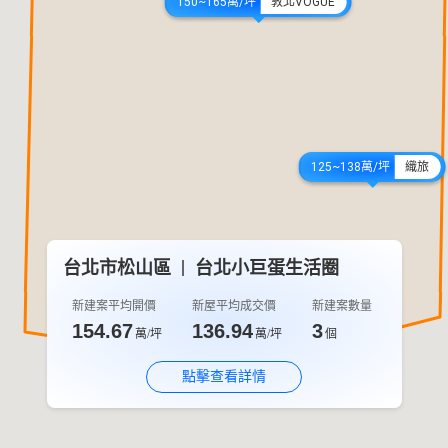
150~165萬/坪
敦北VOGUE
125~138萬/坪
織旅
台北市松山區
台北小巨蛋生活圈
新建案平均開價
新屋平均成交價
新建案數量
154.67
136.94
3
萬/坪
萬/坪
個
點擊查看詳情