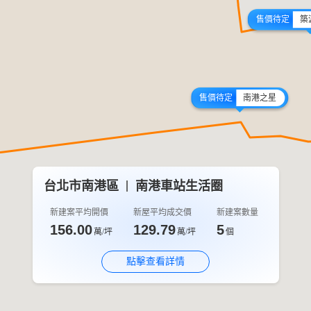
售價待定
築
售價待定
南港之星
台北市南港區
南港車站生活圈
新建案平均開價
新屋平均成交價
新建案數量
156.00
129.79
5
萬/坪
萬/坪
個
點擊查看詳情