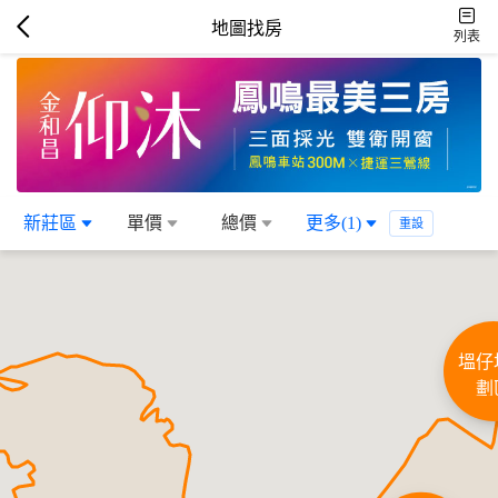
地圖找房
列表
新莊區
單價
總價
更多(1)
重設
塭仔
劃