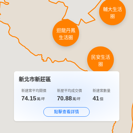
輔大生活
圈
迴龍丹鳳
生活圈
民安生活
圈
新北市新莊區
新建案平均開價
新屋平均成交價
新建案數量
74.15
70.88
41
萬/坪
萬/坪
個
點擊查看詳情